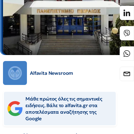
Alfavita Newsroom
Μάθε πρώτος όλες τις σημαντικές
ειδήσεις. Βάλε το alfavita.gr στα
αποτελέσματα αναζήτησης της
Google