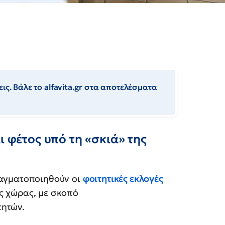
ις. Βάλε το alfavita.gr στα αποτελέσματα
ι φέτος υπό τη «σκιά» της
αγματοποιηθούν οι
φοιτητικές εκλογές
ς χώρας, με σκοπό
τητών.