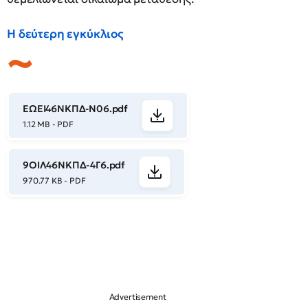
Η δεύτερη εγκύκλιος
ΕΩΕΙ46ΝΚΠΔ-Ν06.pdf
1.12 MB - PDF
9ΟΙΛ46ΝΚΠΔ-4Γ6.pdf
970.77 KB - PDF