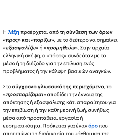
Η
λέξη
προέρχεται από τη
σύνθεση των όρων
«προς» και «πορίζω»
, με το δεύτερο να σημαίνει
«
εξασφαλίζω
» ή «
προμηθεύω
». Στην αρχαία
ελληνική σκέψη, ο «πόρος» συνδεόταν με το
μέσο ή τη διέξοδο για την επίλυση ενός
προβλήματος ή την κάλυψη βασικών αναγκών.
Στο
σύγχρονο γλωσσικό της περιεχόμενο
, το
«
προσπορίζομαι
» αποδίδει την έννοια της
απόκτησης ή εξασφάλισης κάτι απαραίτητου για
την επιβίωση ή την καθημερινή ζωή, συνήθως
μέσα από προσπάθεια, εργασία ή
ευρηματικότητα. Πρόκειται για έναν
όρο
που
αποτυπώνει τη διαδικασία του μόχθου και της