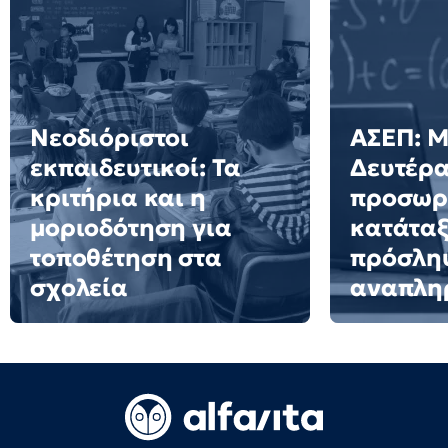
Νεοδιόριστοι
ΑΣΕΠ: Μ
εκπαιδευτικοί: Τα
Δευτέρα
κριτήρια και η
προσωρι
μοριοδότηση για
κατάταξ
τοποθέτηση στα
πρόσλη
σχολεία
αναπλη