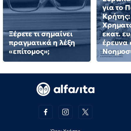
για το 
Κρήτης:
Χρηματο
Ξέρετε τι σημαίνει
εκατ. ε
πραγματικά η λέξη
έρευνα 
«επίτομος»;
Νοημοσ
Όροι Χρήσης