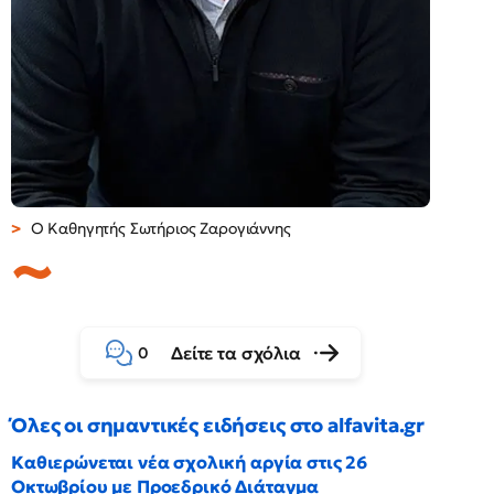
Ο Καθηγητής Σωτήριος Ζαρογιάννης
Δείτε τα σχόλια
0
Όλες οι σημαντικές ειδήσεις στο alfavita.gr
Καθιερώνεται νέα σχολική αργία στις 26
Οκτωβρίου με Προεδρικό Διάταγμα