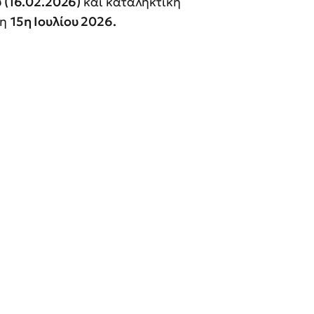
υ (16.02.2026)
και καταληκτική
 η
15η Ιουλίου 2026.