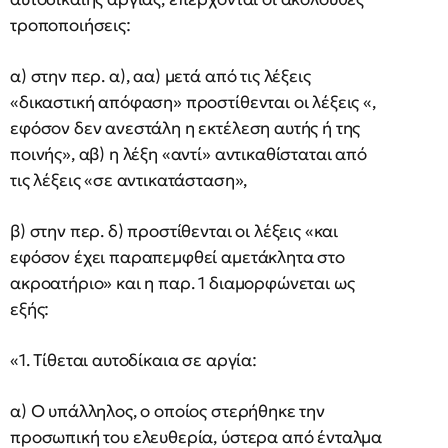
τροποποιήσεις:
α) στην περ. α), αα) μετά από τις λέξεις
«δικαστική απόφαση» προστίθενται οι λέξεις «,
εφόσον δεν ανεστάλη η εκτέλεση αυτής ή της
ποινής», αβ) η λέξη «αντί» αντικαθίσταται από
τις λέξεις «σε αντικατάσταση»,
β) στην περ. δ) προστίθενται οι λέξεις «και
εφόσον έχει παραπεμφθεί αμετάκλητα στο
ακροατήριο» και η παρ. 1 διαμορφώνεται ως
εξής:
«1. Τίθεται αυτοδίκαια σε αργία:
α) Ο υπάλληλος, ο οποίος στερήθηκε την
προσωπική του ελευθερία, ύστερα από ένταλμα