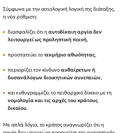
Σύμφωνα με την αιτιολογική λογική της διάταξης,
η νέα ρύθμιση:
διασφαλίζει ότι η
αυτοδίκαιη αργία δεν
λειτουργεί ως προληπτική ποινή
,
προστατεύει το
τεκμήριο αθωότητας
,
περιορίζει τον κίνδυνο
αυθαίρετων ή
δυσανάλογων διοικητικών συνεπειών
,
και ευθυγραμμίζει το πειθαρχικό δίκαιο με τη
νομολογία και τις αρχές του κράτους
δικαίου
.
Με απλά λόγια, το κράτος αναγνωρίζει ότι η
αργία δεν μπορεί να προηγείται της ουσιαστικής