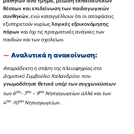
μαθητών ανά τμήμα, μείωση εκπαιδευτικών
θέσεων και επιδείνωση των παιδαγωγικών
συνθηκών
, ενώ καταγγέλλουν ότι οι αποφάσεις
εξυπηρετούν κυρίως
λογικές εξοικονόμησης
πόρων
και όχι τις πραγματικές ανάγκες των
παιδιών και των σχολείων.
Αναλυτικά η ανακοίνωση:
Απαράδεκτη η στάση της πλειοψηφίας στο
Δημοτικό Συμβούλιο Χαλανδρίου που
γνωμοδότησε θετικά υπέρ των συγχωνεύσεων
ου
ου
ου
των 6
- 7
– 9
Νηπιαγωγείων αλλά και των
ου
ου
4
-10
Νηπιαγωγείων .