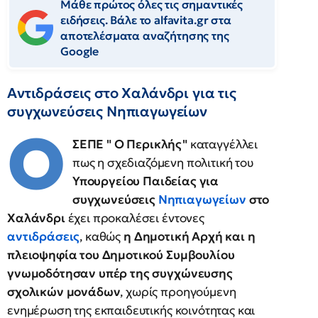
Μάθε πρώτος όλες τις σημαντικές
ειδήσεις. Βάλε το alfavita.gr στα
αποτελέσματα αναζήτησης της
Google
Αντιδράσεις στο Χαλάνδρι για τις
συγχωνεύσεις Νηπιαγωγείων
Ο
ΣΕΠΕ " Ο Περικλής"
καταγγέλλει
πως η σχεδιαζόμενη πολιτική του
Υπουργείου Παιδείας για
συγχωνεύσεις
Νηπιαγωγείων
στο
Χαλάνδρι
έχει προκαλέσει έντονες
αντιδράσεις
, καθώς
η Δημοτική Αρχή και η
πλειοψηφία του Δημοτικού Συμβουλίου
γνωμοδότησαν υπέρ της συγχώνευσης
σχολικών μονάδων
, χωρίς προηγούμενη
ενημέρωση της εκπαιδευτικής κοινότητας και