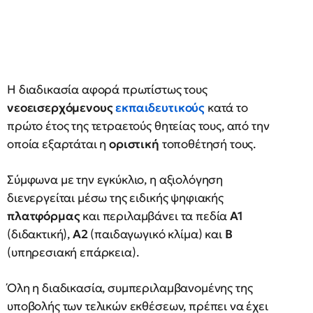
Η διαδικασία αφορά πρωτίστως τους
νεοεισερχόμενους
εκπαιδευτικούς
κατά το
πρώτο έτος της τετραετούς θητείας τους, από την
οποία εξαρτάται η
οριστική
τοποθέτησή τους.
Σύμφωνα με την εγκύκλιο, η αξιολόγηση
διενεργείται μέσω της ειδικής ψηφιακής
πλατφόρμας
και περιλαμβάνει τα πεδία
Α1
(διδακτική),
Α2
(παιδαγωγικό κλίμα) και
Β
(υπηρεσιακή επάρκεια).
Όλη η διαδικασία, συμπεριλαμβανομένης της
υποβολής των τελικών εκθέσεων, πρέπει να έχει