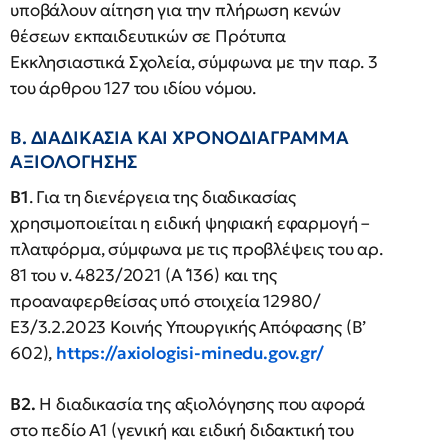
υποβάλουν αίτηση για την πλήρωση κενών
θέσεων εκπαιδευτικών σε Πρότυπα
Εκκλησιαστικά Σχολεία, σύμφωνα με την παρ. 3
του άρθρου 127 του ιδίου νόμου.
Β. ΔΙΑΔΙΚΑΣΙΑ ΚΑΙ ΧΡΟΝΟΔΙΑΓΡΑΜΜΑ
ΑΞΙΟΛΟΓΗΣΗΣ
Β1
. Για τη διενέργεια της διαδικασίας
χρησιμοποιείται η ειδική ψηφιακή εφαρμογή –
πλατφόρμα, σύμφωνα με τις προβλέψεις του αρ.
81 του ν. 4823/2021 (Α ́136) και της
προαναφερθείσας υπό στοιχεία 12980/
Ε3/3.2.2023 Κοινής Υπουργικής Απόφασης (Β’
602),
https://axiologisi-minedu.gov.gr/
Β2.
Η διαδικασία της αξιολόγησης που αφορά
στο πεδίο Α1 (γενική και ειδική διδακτική του