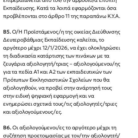
επιβεβαιώνεται από τον/την αρμόδιο/α Επόπτη
Εκπαίδευσης. Κατά τα λοιπά εφαρμόζονται όσα
προβλέπονται στο άρθρο 11 της παραπάνω Κ.Υ.Α.
Β5.
Ο/Η Προϊστάμενος/η της οικείας Διεύθυνσης
Δευτεροβάθμιας Εκπαίδευσης καλείται, το
αργότερο μέχρι 12/1/2026, να έχει ολοκληρώσει
τη διαδικασία κατάρτισης των πινάκων με τα
ζευγάρια αξιολογητή/τριας – αξιολογούμενου/ης
για τα πεδία Α1 και Α2 των εκπαιδευτικών των
Πρότυπων Εκκλησιαστικών Σχολείων που θα
αξιολογηθούν, να προβεί στην ανάρτησή τους
στην ειδική ψηφιακή εφαρμογή και να
ενημερώσει σχετικά τους/τις αξιολογητές/τριες
και αξιολογούμενους/ες.
Β6.
Οι αξιολογούμενοι/ες το αργότερο μέχρι τη
συζήτηση προετοιμασίας με τον/την αξιολογητή/