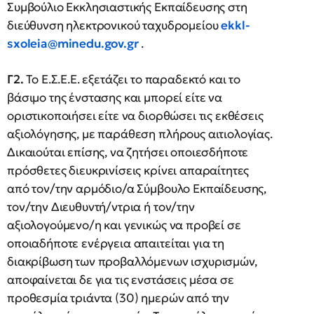
Συμβούλιο Εκκλησιαστικής Εκπαίδευσης στη
διεύθυνση ηλεκτρονικού ταχυδρομείου
ekkl-
sxoleia@minedu.gov.gr
.
Γ2.
Το Ε.Σ.Ε.Ε. εξετάζει το παραδεκτό και το
βάσιμο της ένστασης και μπορεί είτε να
οριστικοποιήσει είτε να διορθώσει τις εκθέσεις
αξιολόγησης, με παράθεση πλήρους αιτιολογίας.
Δικαιούται επίσης, να ζητήσει οποιεσδήποτε
πρόσθετες διευκρινίσεις κρίνει απαραίτητες
από τον/την αρμόδιο/α Σύμβουλο Εκπαίδευσης,
τον/την Διευθυντή/ντρια ή τον/την
αξιολογούμενο/η και γενικώς να προβεί σε
οποιαδήποτε ενέργεια απαιτείται για τη
διακρίβωση των προβαλλόμενων ισχυρισμών,
αποφαίνεται δε για τις ενστάσεις μέσα σε
προθεσμία τριάντα (30) ημερών από την