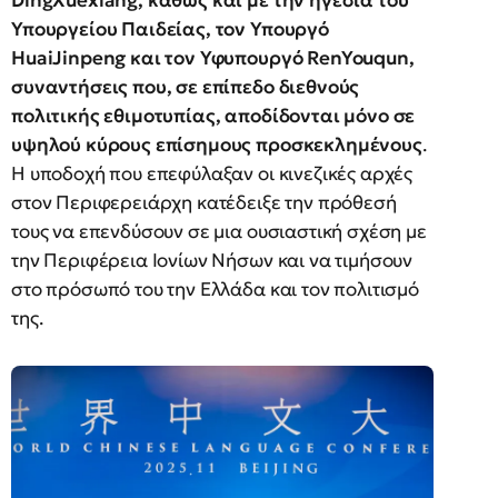
Υπουργείου Παιδείας, τον Υπουργό
HuaiJinpeng και τον Υφυπουργό RenYouqun,
συναντήσεις που, σε επίπεδο διεθνούς
πολιτικής εθιμοτυπίας, αποδίδονται μόνο σε
υψηλού κύρους επίσημους προσκεκλημένους
.
Η υποδοχή που επεφύλαξαν οι κινεζικές αρχές
στον Περιφερειάρχη κατέδειξε την πρόθεσή
τους να επενδύσουν σε μια ουσιαστική σχέση με
την Περιφέρεια Ιονίων Νήσων και να τιμήσουν
στο πρόσωπό του την Ελλάδα και τον πολιτισμό
της.