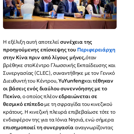
Η εξέλιξη αυτή αποτελεί
συνέχεια της
προηγούμενης επίσκεψης του
Περιφερειάρχη
στην Κίνα πριν από λίγους μήνες,
όταν
βρέθηκε στοΚέντρο Γλωσσικής Εκπαίδευσης και
Συνεργασίας (CLEC), συναντήθηκε με τον Γενικό
Διευθυντή του Κέντρου,
YuYunfeng
και
τέθηκαν
οι βάσεις ενός διαύλου συνεννόησης με το
Πεκίνο
, ο οποίος πλέον
εδραιώνεται σε
θεσμικό επίπεδο
με τη σφραγίδα του κινεζικού
κράτους. Η κινεζική πλευρά επιβεβαίωσε τότε το
ενδιαφέρον της για τα Ιόνια Νησιά, ενώ σήμερα
επισημοποιεί τη συνεργασία
αναγνωρίζοντας