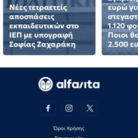
Νέες τετραετείς
ευρώ γι
αποσπάσεις
στεγαστ
εκπαιδευτικών στο
1.120 φο
ΙΕΠ με υπογραφή
Ποιοι θ
Σοφίας Ζαχαράκη
2.500 ε
Όροι Χρήσης
Επικοινωνία