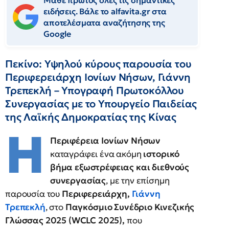
Μάθε πρώτος όλες τις σημαντικές
ειδήσεις. Βάλε το alfavita.gr στα
αποτελέσματα αναζήτησης της
Google
Πεκίνο: Υψηλού κύρους παρουσία του
Περιφερειάρχη Ιονίων Νήσων, Γιάννη
Τρεπεκλή – Υπογραφή Πρωτοκόλλου
Συνεργασίας με το Υπουργείο Παιδείας
της Λαϊκής Δημοκρατίας της Κίνας
Η
Περιφέρεια Ιονίων Νήσων
καταγράφει ένα ακόμη
ιστορικό
βήμα εξωστρέφειας και διεθνούς
συνεργασίας
, με την επίσημη
παρουσία του
Περιφερειάρχη,
Γιάννη
Τρεπεκλή
, στο
Παγκόσμιο Συνέδριο Κινεζικής
Γλώσσας 2025 (WCLC 2025),
που