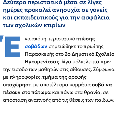
Δεύτερο περιστατικό μέσα σε λίγες
ημέρες προκαλεί ανησυχία σε γονείς
και εκπαιδευτικούς για την ασφάλεια
των σχολικών κτιρίων
Έ
να ακόμη περιστατικό
πτώσης
σοβάδων
σημειώθηκε το πρωί της
Παρασκευής στο
2ο Δημοτικό Σχολείο
Ηγουμενίτσας
, λίγα μόλις λεπτά πριν
την είσοδο των μαθητών στις αίθουσες. Σύμφωνα
με πληροφορίες,
τμήμα της οροφής
υποχώρησε
, με αποτέλεσμα κομμάτια
σοβά να
πέσουν στο πάτωμα
και πάνω στα θρανία, σε
απόσταση αναπνοής από τις θέσεις των παιδιών.