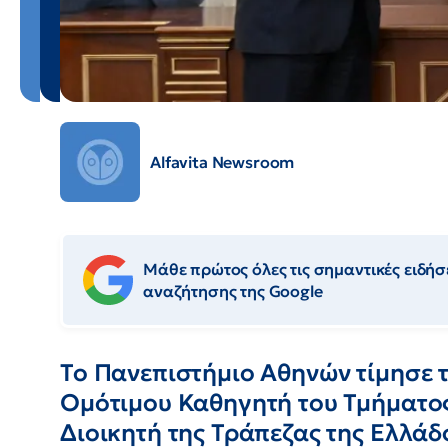
Alfavita Newsroom
Μάθε πρώτος όλες τις σημαντικές ειδήσε
αναζήτησης της Google
Το Πανεπιστήμιο Αθηνών τίμησε
Ομότιμου Καθηγητή του Τμήματο
Διοικητή της Τράπεζας της Ελλάδ