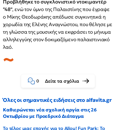
Προβλήθηκε το συγκλονιστικό ντοκιμαντέρ
"48"
, ενώ τον ύμνο της Παλαιστίνης που έγραψε
ο Μίκης Θεοδωράκης απέδωσε συγκινητικά η
χορωδία της Ελένης Αναγνώστου, που θέλησε με
τη γλώσσα της μουσικής να εκφράσει το μήνυμα
αλληλεγγύης στον δοκιμαζόμενο παλαιστινιακό
λαό.
Δείτε τα σχόλια
0
Όλες οι σημαντικές ειδήσεις στο alfavita.gr
Καθιερώνεται νέα σχολική αργία στις 26
Οκτωβρίου με Προεδρικό Διάταγμα
Το τέλος μιας εποχής για το Allou! Fun Park: Το