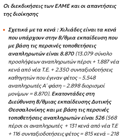
Οι διεκδικήσεις των ΕΛΜΕ και οι απαντήσεις
της διοίκησης
Σχετικά με τα κενά :
Χιλιάδες είναι τα κενά
που υπάρχουν στην Β/θμια εκπαίδευση που
με βάση τις περσινές τοποθετήσεις
αναπληρωτών είναι
8.870
(13.079 σύνολο
προσλήψεων αναπληρωτών πέρσι + 1.887 νέα
κενά από νέα Τ.Ε. + 2.350 συνταξιοδοτήσεις
καθηγητών που έγιναν φέτος – 5.548
αναπληρωτές Α΄ φάση – 2.898 διορισμοί
μονίμων = 8.870).
Εκατοντάδες στη
Διεύθυνση Β/θμιας εκπαίδευσης Δυτικής
Θεσσαλονίκης και με βάση τις περσινές
τοποθετήσεις αναπληρωτών είναι 526
(568
πέρσι οι αναπληρωτές + 131 κενά από νέα Τ.Ε
+ 116 συνταξιοδοτήσεις φέτος = 815 κενά – 218