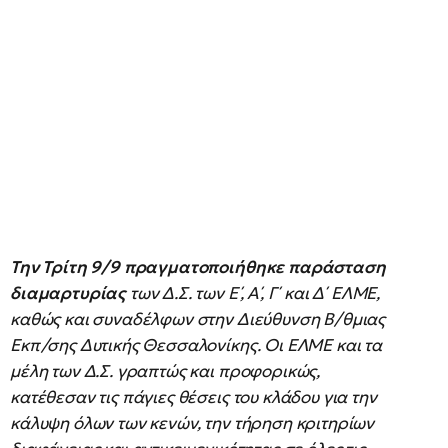
Την Τρίτη 9/9 πραγματοποιήθηκε παράσταση
διαμαρτυρίας
των Δ.Σ. των Ε΄, Α΄, Γ΄ και Δ΄ ΕΛΜΕ,
καθώς και συναδέλφων στην Διεύθυνση Β/θμιας
Εκπ/σης Δυτικής Θεσσαλονίκης. Οι ΕΛΜΕ και τα
μέλη των Δ.Σ. γραπτώς και προφορικώς,
κατέθεσαν τις πάγιες θέσεις του κλάδου για την
κάλυψη όλων των κενών, την τήρηση κριτηρίων