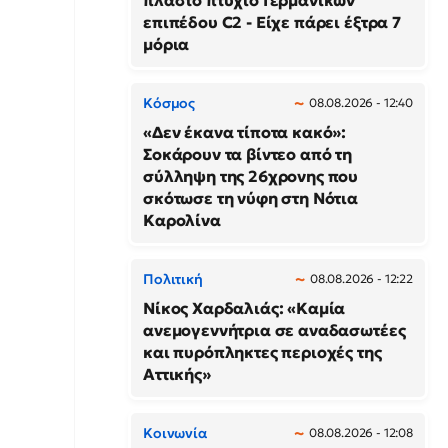
πλαστό πτυχίο Γερμανικών
επιπέδου C2 - Είχε πάρει έξτρα 7
μόρια
Κόσμος
08.08.2026 - 12:40
«Δεν έκανα τίποτα κακό»:
Σοκάρουν τα βίντεο από τη
σύλληψη της 26χρονης που
σκότωσε τη νύφη στη Νότια
Καρολίνα
Πολιτική
08.08.2026 - 12:22
Νίκος Χαρδαλιάς: «Καμία
ανεμογεννήτρια σε αναδασωτέες
και πυρόπληκτες περιοχές της
Αττικής»
Κοινωνία
08.08.2026 - 12:08