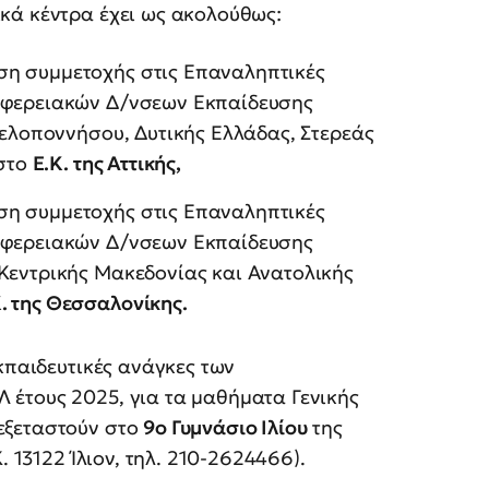
κά κέντρα έχει ως ακολούθως:
ση συμμετοχής στις Επαναληπτικές
ριφερειακών Δ/νσεων Εκπαίδευσης
Πελοποννήσου, Δυτικής Ελλάδας, Στερεάς
 στο
Ε.Κ. της Αττικής,
ση συμμετοχής στις Επαναληπτικές
ριφερειακών Δ/νσεων Εκπαίδευσης
Κεντρικής Μακεδονίας και Ανατολικής
Κ. της Θεσσαλονίκης.
κπαιδευτικές ανάγκες των
έτους 2025, για τα μαθήματα Γενικής
εξεταστούν στο
9ο Γυμνάσιο Ιλίου
της
. 13122 Ίλιον, τηλ. 210-2624466).