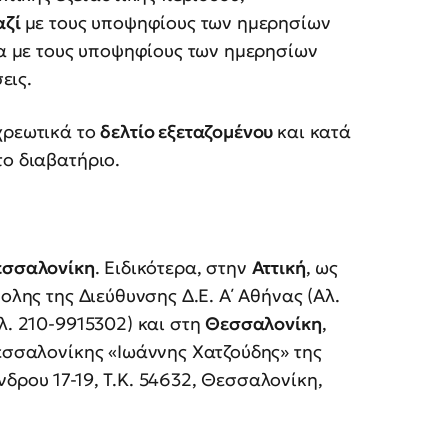
αζί
με τους υποψηφίους των ημερησίων
ατα με τους υποψηφίους των ημερησίων
εις.
χρεωτικά το
δελτίο εξεταζομένου
και κατά
το διαβατήριο.
σσαλονίκη
. Ειδικότερα, στην
Αττική
, ως
ολης της Διεύθυνσης Δ.Ε. Α΄ Αθήνας (Αλ.
λ. 210-9915302) και στη
Θεσσαλονίκη
,
Θεσσαλονίκης «Ιωάννης Χατζούδης» της
δρου 17-19, Τ.Κ. 54632, Θεσσαλονίκη,