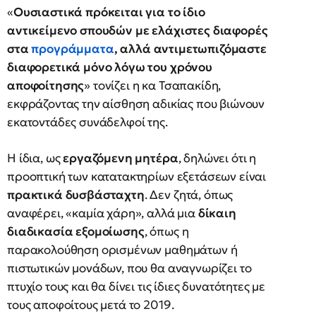
«
Ουσιαστικά πρόκειται για το ίδιο
αντικείμενο σπουδών με ελάχιστες διαφορές
στα
προγράμματα
, αλλά αντιμετωπιζόμαστε
διαφορετικά μόνο λόγω του χρόνου
αποφοίτησης
» τονίζει η κα Τσαπακίδη,
εκφράζοντας την αίσθηση αδικίας που βιώνουν
εκατοντάδες συνάδελφοί της.
Η ίδια, ως
εργαζόμενη μητέρα
, δηλώνει ότι η
προοπτική των κατατακτηρίων εξετάσεων είναι
πρακτικά δυσβάσταχτη
. Δεν ζητά, όπως
αναφέρει, «καμία χάρη», αλλά μια
δίκαιη
διαδικασία εξομοίωσης
, όπως η
παρακολούθηση ορισμένων μαθημάτων ή
πιστωτικών μονάδων, που θα αναγνωρίζει το
πτυχίο τους και θα δίνει τις ίδιες δυνατότητες με
τους αποφοίτους μετά το 2019.