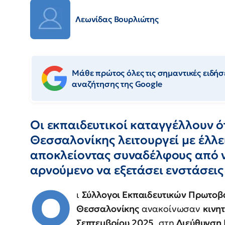
Λεωνίδας Βουρλιώτης
Μάθε πρώτος όλες τις σημαντικές ειδήσε
αναζήτησης της Google
Οι εκπαιδευτικοί καταγγέλλουν ό
Θεσσαλονίκης λειτουργεί με έλλε
αποκλείοντας συναδέλφους από νέ
αρνούμενο να εξετάσει ενστάσεις
Ο
ι
Σύλλογοι Εκπαιδευτικών Πρωτοβ
Θεσσαλονίκης
ανακοίνωσαν
κινη
Σεπτεμβρίου 2025
, στη
Διεύθυνση 