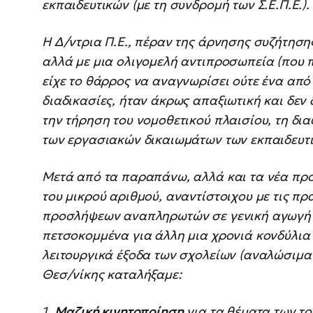
εκπαιδευτικών (με τη συνδρομή των Σ.Ε.Π.Ε.).
Η Δ/ντρια Π.Ε., πέραν της άρνησης συζήτησ
αλλά με μια ολιγομελή αντιπροσωπεία (που 
είχε το θάρρος να αναγνωρίσει ούτε ένα από
διαδικασίες, ήταν άκρως απαξιωτική και δεν
την τήρηση του νομοθετικού πλαισίου, τη δι
των εργασιακών δικαιωμάτων των εκπαιδευτ
Μετά από τα παραπάνω, αλλά και τα νέα π
του μικρού αριθμού, αναντίστοιχου με τις πρ
προσλήψεων αναπληρωτών σε γενική αγωγή κ
πετσοκομμένα για άλλη μια χρονιά κονδύλια 
λειτουργικά έξοδα των σχολείων (αναλώσιμα κ.
Θεσ/νίκης καταλήξαμε:
1.
Μαζική κινητοποίηση
για τα θέματα των το