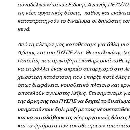
συναδέλφων/ισσων Ειδικής Αγωγής ΠΕ71/70,
τις νέες οργανικές θέσεις, καθώς και ενάντ
καταστρατηγούν το δικαίωμα οι δηλώσεις το
κενά.
Από τη πλευρά μας καταθέσαμε για άλλη μια 
Δ/νσης και του ΠΥΣΠΕ Δυτ. Θεσσαλονίκης (κατ
Παιδείας που αμφισβητεί καθημερινά κάθε ε
να επιβάλλει έναν ακραίο αυταρχισμό στη λει
χειρότερη κατάσταση που υπήρξε ποτέ όλες τι
όπως διαφάνεια, νομοθετικό πλαίσιο και ερ
αποτελούν άγνωστες λέξεις. Επισημάναμε γι
της άρνησης του ΠΥΣΠΕ να δεχτεί το δικαίωμ
υπηρετούντων δηλ. μαζί με τους νεομετατιθέ
και να καταλάβουν τις νέες οργανικές θέσεις 
και τα ζητήματα των τοποθετήσεων αποσπασ