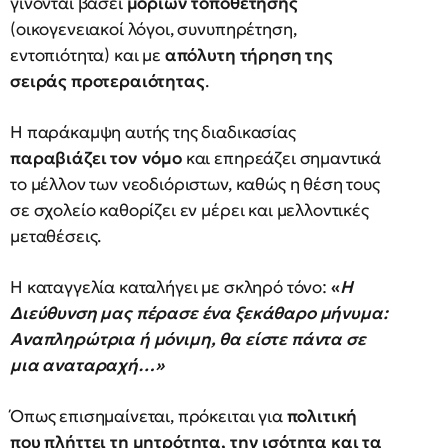
γίνονται βάσει
μορίων τοποθέτησης
(οικογενειακοί λόγοι, συνυπηρέτηση,
εντοπιότητα) και με
απόλυτη τήρηση της
σειράς προτεραιότητας
.
Η παράκαμψη αυτής της διαδικασίας
παραβιάζει τον νόμο
και επηρεάζει σημαντικά
το μέλλον των νεοδιόριστων, καθώς η θέση τους
σε σχολείο καθορίζει εν μέρει και μελλοντικές
μεταθέσεις.
Η καταγγελία καταλήγει με σκληρό τόνο:
«
Η
Διεύθυνση μας πέρασε ένα ξεκάθαρο μήνυμα:
Αναπληρώτρια ή μόνιμη, θα είστε πάντα σε
μια αναταραχή…»
Όπως επισημαίνεται, πρόκειται για
πολιτική
που πλήττει τη μητρότητα, την ισότητα και τα