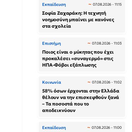
Εκπαίδευση
07.08.2026 - 11:15
Σοφία Ζαχαράκη: Η τεχνητή
νοημοσύνη μπαίνει με κανόνες
στα σχολεία
Επιστήμη
07.08.2026 - 11:03
Ποιος είναι ο μύκητας που έχει
προκαλέσει «συναγερμό» στις
ΗΠΑ-Φόβοι εξάπλωσης
Κοινωνία
07.08.2026 - 11:02
58% όσων έρχονται στην Ελλάδα
θέλουν να την επισκεφθούν ξανά
– Τα ποσοστά που το
αποδεικνύουν
Εκπαίδευση
07.08.2026 - 11:00