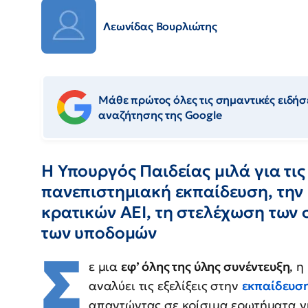
Λεωνίδας Βουρλιώτης
Μάθε πρώτος όλες τις σημαντικές ειδήσε
αναζήτησης της Google
Η Υπουργός Παιδείας μιλά για τις
πανεπιστημιακή εκπαίδευση, την
κρατικών ΑΕΙ, τη στελέχωση των 
των υποδομών
Σ
ε μια
εφ’ όλης της ύλης συνέντευξη
, η
αναλύει τις εξελίξεις στην
εκπαίδευσ
απαντώντας σε κρίσιμα ερωτήματα γ