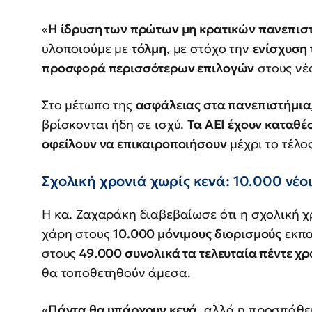
«
Η ίδρυση των πρώτων μη κρατικών πανεπιστη
υλοποιούμε με
τόλμη
, με στόχο την
ενίσχυση 
προσφορά περισσότερων επιλογών
στους νέ
Στο μέτωπο της
ασφάλειας στα πανεπιστήμια
βρίσκονται ήδη σε ισχύ.
Τα ΑΕΙ έχουν καταθέ
οφείλουν να επικαιροποιήσουν
μέχρι το τέλο
Σχολική χρονιά χωρίς κενά: 10.000 νέο
Η κα. Ζαχαράκη διαβεβαίωσε ότι η σχολική χ
χάρη στους
10.000 μόνιμους διορισμούς
εκπα
στους
49.000 συνολικά τα τελευταία πέντε χρ
θα τοποθετηθούν άμεσα.
«
Πάντα θα υπάρχουν κενά
, αλλά η προσπάθει