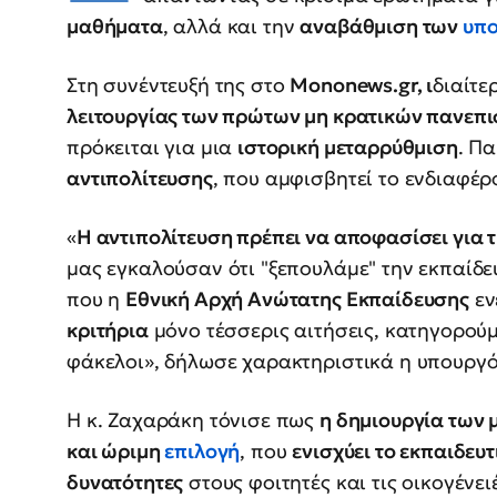
μαθήματα
, αλλά και την
αναβάθμιση των
υπ
Στη συνέντευξή της στο
Mononews.gr, ι
διαίτε
λειτουργίας των πρώτων μη κρατικών πανεπ
πρόκειται για μια
ιστορική μεταρρύθμιση
. Π
αντιπολίτευσης
, που αμφισβητεί το ενδιαφέρο
«
Η αντιπολίτευση πρέπει να αποφασίσει για τ
μας εγκαλούσαν ότι "ξεπουλάμε" την εκπαίδε
που η
Εθνική Αρχή Ανώτατης Εκπαίδευσης
εν
κριτήρια
μόνο τέσσερις αιτήσεις, κατηγορούμ
φάκελοι», δήλωσε χαρακτηριστικά η υπουργό
Η κ. Ζαχαράκη τόνισε πως
η δημιουργία των 
και ώριμη
επιλογή
, που
ενισχύει το εκπαιδευτ
δυνατότητες
στους φοιτητές και τις οικογένειέ