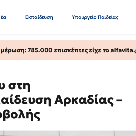
Νέα
Εκπαίδευση
Υπουργείο Παιδείας
 Εκπαιδευτικών
Μεταπτυχιακά
Πολιτική
Κόσμος
- Απαντήσεις
έρωση: 785.000 επισκέπτες είχε το alfavita.
υ στη
αίδευση Αρκαδίας –
οβολής