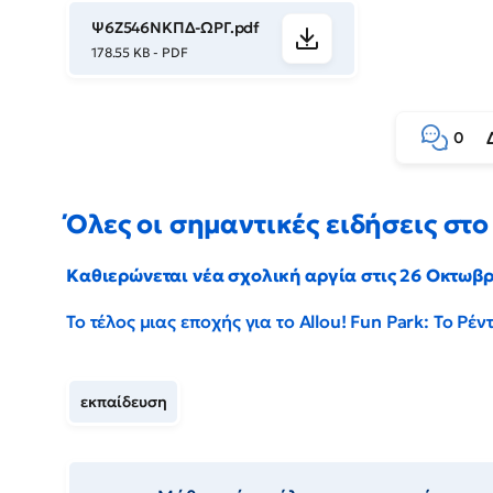
Ψ6Ζ546ΝΚΠΔ-ΩΡΓ.pdf
178.55 KB - PDF
0
Όλες οι σημαντικές ειδήσεις στο 
Καθιερώνεται νέα σχολική αργία στις 26 Οκτωβ
Το τέλος μιας εποχής για το Allou! Fun Park: Το Ρ
εκπαίδευση