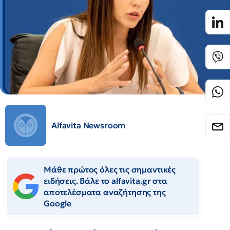
Alfavita Newsroom
Μάθε πρώτος όλες τις σημαντικές
ειδήσεις. Βάλε το alfavita.gr στα
αποτελέσματα αναζήτησης της
Google