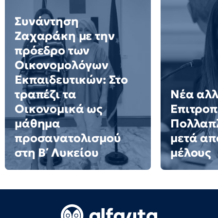
Συνάντηση
Ζαχαράκη με την
πρόεδρο των
Οικονομολόγων
Εκπαιδευτικών: Στο
τραπέζι τα
Νέα αλλ
Οικονομικά ως
Επιτροπ
μάθημα
Πολλαπλ
προσανατολισμού
μετά απ
στη Β΄ Λυκείου
μέλους