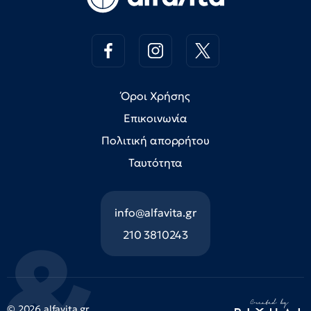
Όροι Χρήσης
Επικοινωνία
Πολιτική απορρήτου
Ταυτότητα
info@alfavita.gr
210 3810243
© 2026 alfavita.gr