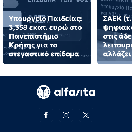
Υπουργείο Παιδείας:
ΣΑΕΚ (τ.
3,358 εκατ. ευρώ στο
ψηφιακό
Πανεπιστήμιο
στις άδε
Κρήτης για το
λειτουργ
στεγαστικό επίδομα
αλλάζει