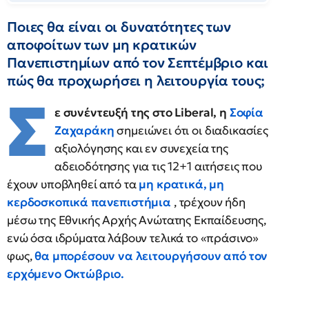
Ποιες θα είναι οι δυνατότητες των
αποφοίτων των μη κρατικών
Πανεπιστημίων από τον Σεπτέμβριο και
πώς θα προχωρήσει η λειτουργία τους;
Σ
ε συνέντευξή της στο Liberal, η
Σοφία
Ζαχαράκη
σημειώνει ότι οι διαδικασίες
αξιολόγησης και εν συνεχεία της
αδειοδότησης για τις 12+1 αιτήσεις που
έχουν υποβληθεί από τα
μη κρατικά, μη
κερδοσκοπικά πανεπιστήμια
, τρέχουν ήδη
μέσω της Εθνικής Αρχής Ανώτατης Εκπαίδευσης,
ενώ όσα ιδρύματα λάβουν τελικά το «πράσινο»
φως,
θα μπορέσουν να λειτουργήσουν από τον
ερχόμενο Οκτώβριο.