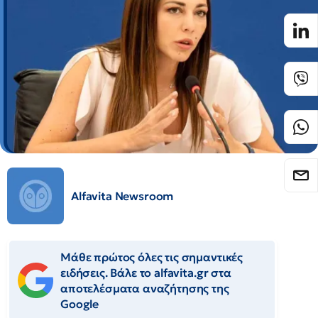
Alfavita Newsroom
Μάθε πρώτος όλες τις σημαντικές
ειδήσεις. Βάλε το alfavita.gr στα
αποτελέσματα αναζήτησης της
Google