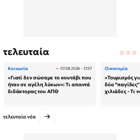
τελευταία
Κοινωνία
Οικονομία
07.08.2026 - 21:57
«Γιατί δεν σώσαμε το κουτάβι που
«Τουρισμός γι
ήταν σε αγέλη λύκων»: Τι απαντά
δύο "παγίδες"
διδάκτορας του ΑΠΘ
χιλιάδες - Τι 
τελευταία νέα