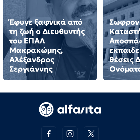
Έφυγε ξαφνικά από
Σωφρον
τη ζωή ο Διευθυντής
Καταστ
του ΕΠΑΛ
Αποσπά
Μακρακώμης,
εκπαιδε
Αλέξανδρος
θέσεις 
Σεργιάννης
Ονόματ