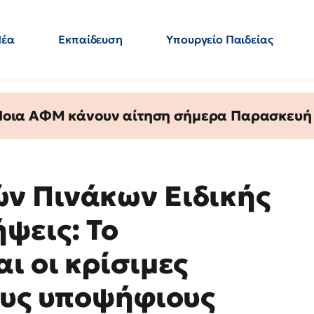
Νέα
Εκπαίδευση
Υπουργείο Παιδείας
 Εκπαιδευτικών
Μεταπτυχιακά
Πολιτική
Κόσμος
- Απαντήσεις
 Ποια ΑΦΜ κάνουν αίτηση σήμερα Παρασκευή - 
ν Πινάκων Ειδικής
ψεις: Το
ι οι κρίσιμες
ους υποψήφιους