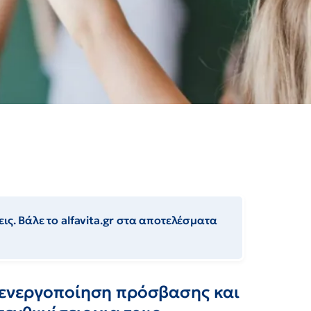
ις. Βάλε το alfavita.gr στα αποτελέσματα
νενεργοποίηση πρόσβασης και