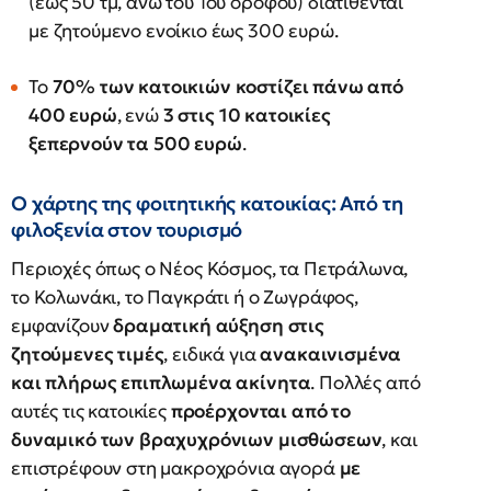
(έως 50 τμ, άνω του 1ου ορόφου) διατίθενται
με ζητούμενο ενοίκιο έως 300 ευρώ.
Το
70% των κατοικιών κοστίζει πάνω από
400 ευρώ
, ενώ
3 στις 10 κατοικίες
ξεπερνούν τα 500 ευρώ
.
Ο χάρτης της φοιτητικής κατοικίας: Από τη
φιλοξενία στον τουρισμό
Περιοχές όπως ο Νέος Κόσμος, τα Πετράλωνα,
το Κολωνάκι, το Παγκράτι ή ο Ζωγράφος,
εμφανίζουν
δραματική αύξηση στις
ζητούμενες τιμές
, ειδικά για
ανακαινισμένα
και πλήρως επιπλωμένα ακίνητα
. Πολλές από
αυτές τις κατοικίες
προέρχονται από το
δυναμικό των βραχυχρόνιων μισθώσεων
, και
επιστρέφουν στη μακροχρόνια αγορά
με