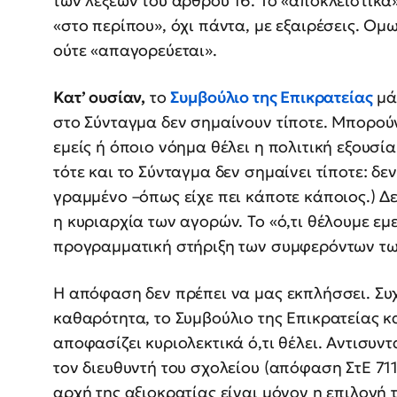
των λέξεων του άρθρου 16. Το «αποκλειστικά
«στο περίπου», όχι πάντα, με εξαιρέσεις. Ομω
ούτε «απαγορεύεται».
Κατ’ ουσίαν,
το
Συμβούλιο της Επικρατείας
μάς
στο Σύνταγμα δεν σημαίνουν τίποτε. Μπορο
εμείς ή όποιο νόημα θέλει η πολιτική εξουσία
τότε και το Σύνταγμα δεν σημαίνει τίποτε: δεν
γραμμένο –όπως είχε πει κάποτε κάποιος.) Δ
η κυριαρχία των αγορών. Το «ό,τι θέλουμε εμεί
προγραμματική στήριξη των συμφερόντων των
Η απόφαση δεν πρέπει να μας εκπλήσσει. Συχ
καθαρότητα, το Συμβούλιο της Επικρατείας κ
αποφασίζει κυριολεκτικά ό,τι θέλει. Αντισυν
τον διευθυντή του σχολείου (απόφαση ΣτΕ 711
αρχή της αξιοκρατίας είναι μόνον η επιλογή