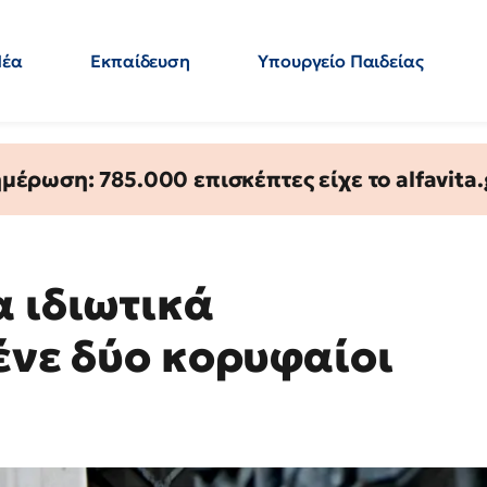
Νέα
Εκπαίδευση
Υπουργείο Παιδείας
 Εκπαιδευτικών
Μεταπτυχιακά
Πολιτική
Κόσμος
- Απαντήσεις
έρωση: 785.000 επισκέπτες είχε το alfavita.
α ιδιωτικά
ένε δύο κορυφαίοι