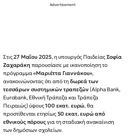
Στις
27 Μαΐου 2025
, η υπουργός Παιδείας
Σοφία
Ζαχαράκη
παρουσίασε με ικανοποίηση το
πρόγραμμα
«Μαριέττα Γιαννάκου»
,
ανακοινώνοντας ότι από τη
δωρεά των
τεσσάρων συστημικών τραπεζών
(Alpha Bank,
Eurobank, Εθνική Τράπεζα και Τράπεζα
Πειραιώς) ύψους
100 εκατ. ευρώ
, θα
προστίθενται ετησίως
50 εκατ. ευρώ από
εθνικούς πόρους
για τη σταδιακή ανακαίνιση
των δημόσιων σχολείων.