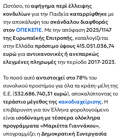
Ωστόσο, το
αφήγημα περί έλλειψης
κονδυλίων
για την Παιδεία
καταρρίφθηκε
με
την αποκάλυψη του
σκάνδαλου διαφθοράς
στον
ΟΠΕΚΕΠΕ
. Με την απόφαση
2025/1147
της Ευρωπαϊκής Επιτροπής
, καταλογίζεται
στην Ελλάδα
πρόστιμο ύψους 415.051.036,74
ευρώ
για
αντικανονικές ή ανεπαρκώς
ελεγμένες πληρωμές
την περίοδο
2017-2023
.
Το ποσό αυτό
αντιστοιχεί στο 78%
του
συνολικού προστίμου για όλα τα κράτη-μέλη της
Ε.Ε. (
532.686.740,31 ευρώ
), αποκαλύπτοντας το
τεράστιο μέγεθος της
κακοδιαχείρισης
. Η
επιβάρυνση για τον Έλληνα φορολογούμενο
είναι
ισοδύναμη με τέσσερα ολόκληρα
προγράμματα «Μαριέττα Γιαννάκου»
,
υπογραμμίζει η
Δημοκρατική Συνεργασία