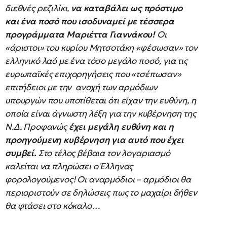
διεθνές ρεζιλίκι,
να καταβάλει ως πρόστιμο
και ένα ποσό που ισοδυναμεί με τέσσερα
προγράμματα Μαριέττα Γιαννάκου!
Οι
«άριστοι» του κυρίου Μητσοτάκη «φέσωσαν» τον
ελληνικό λαό με ένα τόσο μεγάλο ποσό, για τις
ευρωπαϊκές επιχορηγήσεις που «τσέπωσαν»
επιτήδειοι με την ανοχή των αρμόδιων
υπουργών που υποτίθεται ότι είχαν την ευθύνη, η
οποία είναι άγνωστη λέξη για την κυβέρνηση της
Ν.Δ. Προφανώς
έχει μεγάλη ευθύνη και η
προηγούμενη κυβέρνηση για αυτό που έχει
συμβεί.
Στο τέλος βέβαια τον λογαριασμό
καλείται να πληρώσει ο Έλληνας
φορολογούμενος! Οι αναρμόδιοι – αρμόδιοι θα
περιοριστούν σε δηλώσεις πως το μαχαίρι δήθεν
θα φτάσει στο κόκαλο…