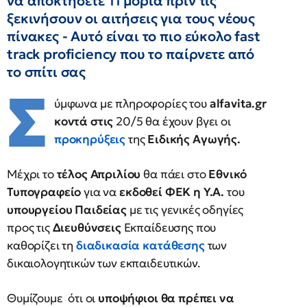
να αποκτήσετε 11 μόρια πριν τις
ξεκινήσουν οι αιτήσεις για τους νέους
πίνακες - Αυτό είναι το πιο εύκολο fast
track proficiency που το παίρνετε από
το σπίτι σας
Σ
ύμφωνα με πληροφορίες του
alfavita.gr
κοντά στις
20/5 θα έχουν βγει οι
προκηρύξεις
της
Ειδικής Αγωγής.
Μέχρι το
τέλος Απριλίου
θα πάει στο
Εθνικό
Τυπογραφείο
για να
εκδοθεί ΦΕΚ η Υ.Α.
του
υπουργείου Παιδείας
με τις γενικές οδηγίες
προς τις
Διευθύνσεις
Εκπαίδευσης που
καθορίζει τη
διαδικασία κατάθεσης
των
δικαιολογητικών των εκπαιδευτικών.
Θυμίζουμε ότι οι
υποψήφιοι θα πρέπει να