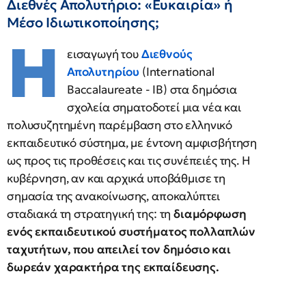
Διεθνές Απολυτήριο: «Ευκαιρία» ή
Μέσο Ιδιωτικοποίησης;
Η
εισαγωγή του
Διεθνούς
Απολυτηρίου
(International
Baccalaureate - IB) στα δημόσια
σχολεία σηματοδοτεί μια νέα και
πολυσυζητημένη παρέμβαση στο ελληνικό
εκπαιδευτικό σύστημα, με έντονη αμφισβήτηση
ως προς τις προθέσεις και τις συνέπειές της. Η
κυβέρνηση, αν και αρχικά υποβάθμισε τη
σημασία της ανακοίνωσης, αποκαλύπτει
σταδιακά τη στρατηγική της: τη
διαμόρφωση
ενός εκπαιδευτικού συστήματος πολλαπλών
ταχυτήτων, που απειλεί τον δημόσιο και
δωρεάν χαρακτήρα της εκπαίδευσης.