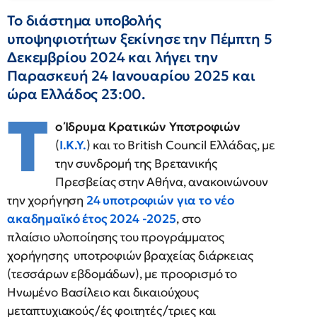
Το διάστημα υποβολής
υποψηφιοτήτων ξεκίνησε την Πέμπτη 5
Δεκεμβρίου 2024 και λήγει την
Παρασκευή 24 Ιανουαρίου 2025 και
ώρα Ελλάδος 23:00.
Τ
ο Ίδρυμα Κρατικών Υποτροφιών
(
Ι.Κ.Υ.
) και το British Council Ελλάδας, με
την συνδρομή της Βρετανικής
Πρεσβείας στην Αθήνα, ανακοινώνουν
την χορήγηση
24 υποτροφιών
για το νέο
ακαδημαϊκό έτος 2024 -2025
, στο
πλαίσιο υλοποίησης του προγράμματος
χορήγησης υποτροφιών βραχείας διάρκειας
(τεσσάρων εβδομάδων), με προορισμό το
Ηνωμένο Βασίλειο και δικαιούχους
μεταπτυχιακούς/ές φοιτητές/τριες και