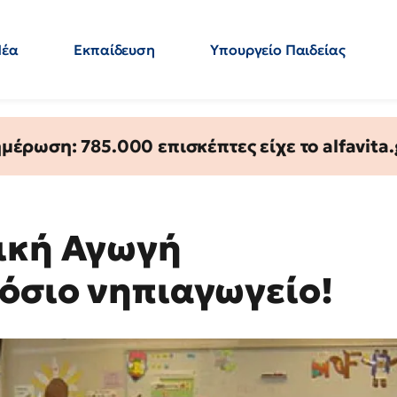
Νέα
Εκπαίδευση
Υπουργείο Παιδείας
 Εκπαιδευτικών
Μεταπτυχιακά
Πολιτική
Κόσμος
- Απαντήσεις
έρωση: 785.000 επισκέπτες είχε το alfavita.
ική Αγωγή
μόσιο νηπιαγωγείο!