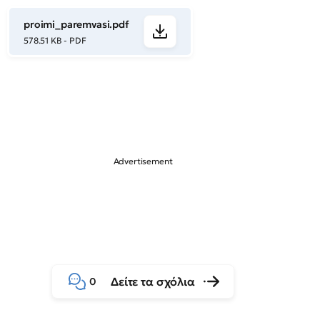
proimi_paremvasi.pdf
578.51 KB - PDF
Δείτε τα σχόλια
0