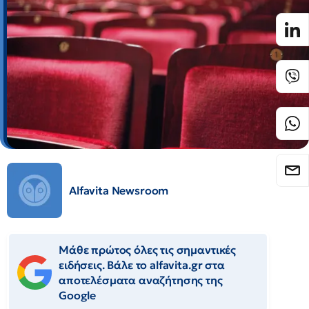
Alfavita Newsroom
Μάθε πρώτος όλες τις σημαντικές
ειδήσεις. Βάλε το alfavita.gr στα
αποτελέσματα αναζήτησης της
Google