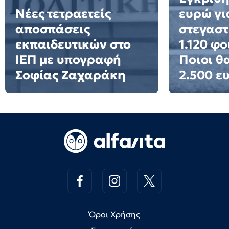
Νέες τετραετείς
ευρώ γι
αποσπάσεις
στεγαστ
εκπαιδευτικών στο
1.120 φο
ΙΕΠ με υπογραφή
Ποιοι θ
Σοφίας Ζαχαράκη
2.500 ε
Όροι Χρήσης