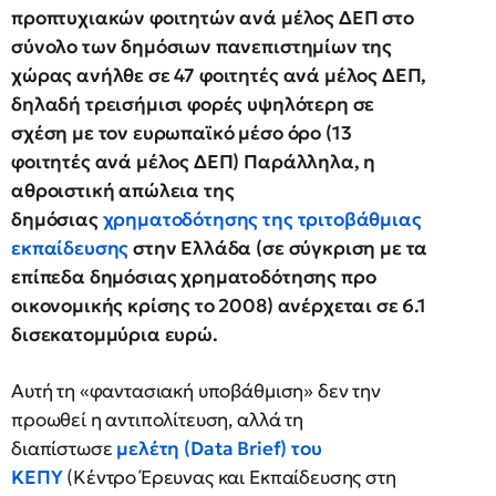
προπτυχιακών φοιτητών ανά μέλος ΔΕΠ στο
σύνολο των δημόσιων πανεπιστημίων της
χώρας ανήλθε σε 47 φοιτητές ανά μέλος ΔΕΠ,
δηλαδή τρεισήμισι φορές υψηλότερη σε
σχέση με τον ευρωπαϊκό μέσο όρο (13
φοιτητές ανά μέλος ΔΕΠ) Παράλληλα, η
αθροιστική απώλεια της
δημόσιας
χρηματοδότησης της τριτοβάθμιας
εκπαίδευσης
στην Ελλάδα (σε σύγκριση με τα
επίπεδα δημόσιας χρηματοδότησης προ
οικονομικής κρίσης το 2008) ανέρχεται σε 6.1
δισεκατομμύρια ευρώ.
Αυτή τη «φαντασιακή υποβάθμιση» δεν την
προωθεί η αντιπολίτευση, αλλά τη
διαπίστωσε
μελέτη
(Data Brief)
του
ΚΕΠΥ
(Κέντρο Έρευνας και Εκπαίδευσης στη