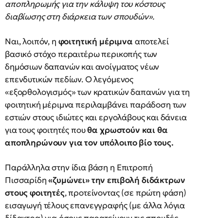
αποπληρωμής για την κάλυψη του κόστους
διαβίωσης στη διάρκεια των σπουδών».
Ναι, λοιπόν, η
φοιτητική μέριμνα
αποτελεί
βασικό στόχο περαιτέρω περικοπής των
δημόσιων δαπανών και ανοίγματος νέων
επενδυτικών πεδίων. Ο λεγόμενος
«εξορθολογισμός» των κρατικών δαπανών για τη
φοιτητική μέριμνα περιλαμβάνει παράδοση των
εστιών στους ιδιώτες και εργολάβους και δάνεια
για τους φοιτητές που
θα χρωστούν και θα
αποπληρώνουν για τον υπόλοιπο βίο τους.
Παράλληλα στην ίδια βάση η Επιτροπή
Πισσαρίδη
«ζυμώνει» την επιβολή διδάκτρων
στους φοιτητές
, προτείνοντας (σε πρώτη φάση)
εισαγωγή τέλους επανεγγραφής (με άλλα λόγια
δίδακτρα) για όσους παρατείνουν τις σπουδές