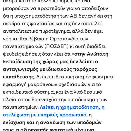
ακόμα και από πολλούς φορείς που θα
μπορούσαν να προστεθούν για να αποδείξουν
ότι η υποχρηματοδότηση των ΑΕΙ δεν ανήκει στη
σφαίρα της φαντασίας και της δεν αποτελεί
αντιπολιτευτικό πυροτέχνημα, αλλά δεν έχει
νόημα. Και βέβαια η Ομοσπονδία των
πανεπιστημιακών (ΠΟΣΔΕΠ) κι αυτή διαδίδει
ψευδείς ειδήσεις όταν λέει ότι «
στην Ανώτατη
Εκπαίδευση της χώρας μας δεν λείπει ο
ανταγωνισμός με ιδιωτικούς παρόχους
εκπαίδευσης
. Λείπει η θεσμική διαμόρφωση και
εφαρμογή μακρόπνοων σχεδιασμών για το
εκπαιδευτικό σύστημα, και ένα λιτό θεσμικό
πλαίσιο που θα ενισχύει την αυτοδιοίκηση των
πανεπιστημίων.
Λείπει η χρηματοδότηση, η
στελέχωση με επαρκές προσωπικό
,
η
ενίσχυση και η ανανέωση των υποδομών
τους, η αξιοπρεπής φοιτητική μέριμνα,