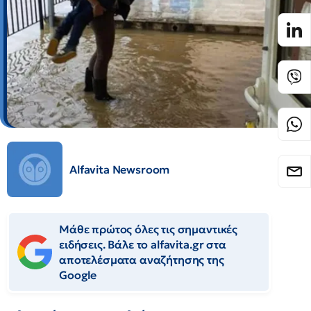
Alfavita Newsroom
Μάθε πρώτος όλες τις σημαντικές
ειδήσεις. Βάλε το alfavita.gr στα
αποτελέσματα αναζήτησης της
Google