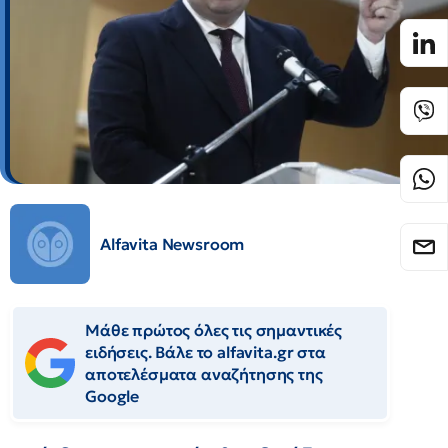
Alfavita Newsroom
Μάθε πρώτος όλες τις σημαντικές
ειδήσεις. Βάλε το alfavita.gr στα
αποτελέσματα αναζήτησης της
Google