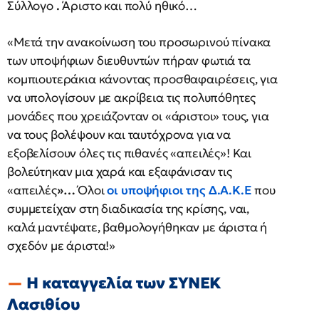
Σύλλογο
.
Άριστο και πολύ ηθικό…
«Μετά την ανακοίνωση του προσωρινού πίνακα
των υποψήφιων διευθυντών πήραν φωτιά τα
κομπιουτεράκια κάνοντας προσθαφαιρέσεις, για
να υπολογίσουν με ακρίβεια τις πολυπόθητες
μονάδες που χρειάζονταν οι «άριστοι» τους, για
να τους βολέψουν και ταυτόχρονα για να
εξοβελίσουν όλες τις πιθανές «απειλές»! Και
βολεύτηκαν μια χαρά και εξαφάνισαν τις
«απειλές
»…
Όλοι
οι υποψήφιοι της Δ.Α.Κ.Ε
που
συμμετείχαν στη διαδικασία της κρίσης, ναι,
καλά μαντέψατε, βαθμολογήθηκαν με άριστα ή
σχεδόν με άριστα!»
Η καταγγελία των ΣΥΝΕΚ
Λασιθίου