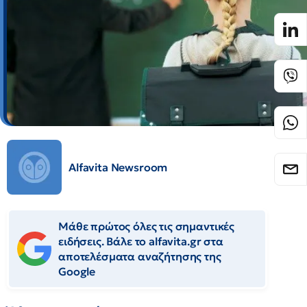
Alfavita Newsroom
Μάθε πρώτος όλες τις σημαντικές
ειδήσεις. Βάλε το alfavita.gr στα
αποτελέσματα αναζήτησης της
Google