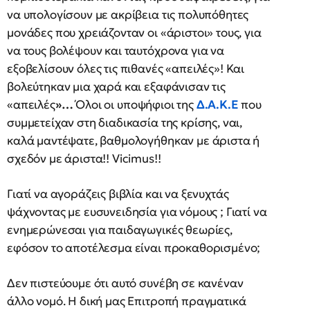
να υπολογίσουν με ακρίβεια τις πολυπόθητες
μονάδες που χρειάζονταν οι «άριστοι» τους, για
να τους βολέψουν και ταυτόχρονα για να
εξοβελίσουν όλες τις πιθανές «απειλές»! Και
βολεύτηκαν μια χαρά και εξαφάνισαν τις
«απειλές
»…
Όλοι οι υποψήφιοι της
Δ.Α.Κ.Ε
που
συμμετείχαν στη διαδικασία της κρίσης, ναι,
καλά μαντέψατε, βαθμολογήθηκαν με άριστα ή
σχεδόν με άριστα!! Vicimus!!
Γιατί να αγοράζεις βιβλία και να ξενυχτάς
ψάχνοντας με ευσυνειδησία για νόμους ; Γιατί να
ενημερώνεσαι για παιδαγωγικές θεωρίες,
εφόσον το αποτέλεσμα είναι προκαθορισμένο;
Δεν πιστεύουμε ότι αυτό συνέβη σε κανέναν
άλλο νομό. Η δική μας Επιτροπή πραγματικά