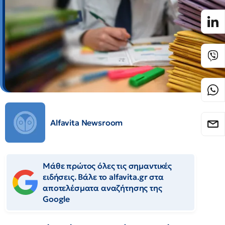
Alfavita Newsroom
Μάθε πρώτος όλες τις σημαντικές
ειδήσεις. Βάλε το alfavita.gr στα
αποτελέσματα αναζήτησης της
Google