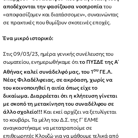
αποδέχονται την φασίζουσα νοοτροπία
του
«αποφασίζομεν και διατάσσομεν», συναινώντας
σε πρακτικές που θυμίζουν σκοτεινές εποχές.
Ένα μικρό ιστορικό:
Στις 09/03/23, ημέρα γενικής συνέλευσης του
σωματείου, ενημερωθήκαμε ότι
το ΠΥΣΔΕ της Α΄
ου
Αθήνας καλεί συνάδελφό μας, του 1
ΓΕ.Λ.
Νέας Φιλαδέλφειας, σε ακρόαση, χωρίς να
του κοινοποιηθεί η αιτία όπως είχε το
δικαίωμα.
Διαρρέεται ότι η κλήτευση γίνεται
με σκοπό τη μετακίνηση του συναδέλφου σε
άλλο σχολείο!!!
Και εκεί αρχίζει να ξετυλίγεται
το κουβάρι. Τα μέλη του Δ.Σ. της Γ΄ ΕΛΜΕ
αναγκαστήκαμε να μετατραπούμε σε
επιθεωρητές Κλουζώ για να μάθουμε τελικά από