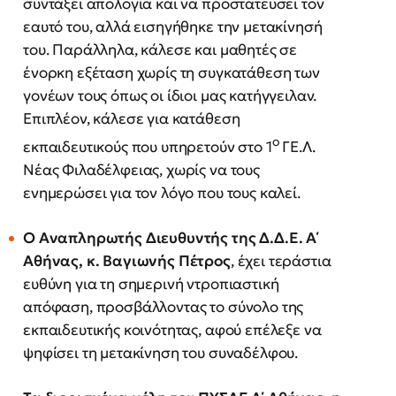
συντάξει απολογία και να προστατεύσει τον
εαυτό του, αλλά εισηγήθηκε την μετακίνησή
του. Παράλληλα, κάλεσε και μαθητές σε
ένορκη εξέταση χωρίς τη συγκατάθεση των
γονέων τους όπως οι ίδιοι μας κατήγγειλαν.
Επιπλέον, κάλεσε για κατάθεση
ο
εκπαιδευτικούς που υπηρετούν στο 1
ΓΕ.Λ.
Νέας Φιλαδέλφειας, χωρίς να τους
ενημερώσει για τον λόγο που τους καλεί.
Ο Αναπληρωτής Διευθυντής της Δ.Δ.Ε. Α΄
Αθήνας, κ. Βαγιωνής Πέτρος
, έχει τεράστια
ευθύνη για τη σημερινή ντροπιαστική
απόφαση, προσβάλλοντας το σύνολο της
εκπαιδευτικής κοινότητας, αφού επέλεξε να
ψηφίσει τη μετακίνηση του συναδέλφου.