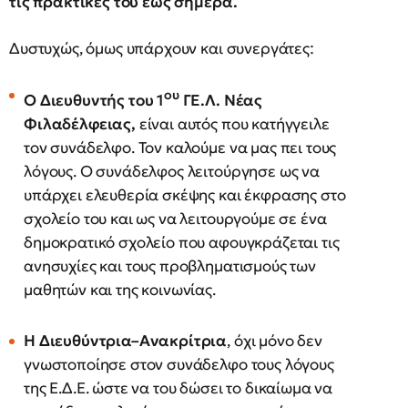
τις πρακτικές του έως σήμερα.
Δυστυχώς, όμως υπάρχουν και συνεργάτες:
ου
Ο Διευθυντής του 1
ΓΕ.Λ. Νέας
Φιλαδέλφειας,
είναι αυτός που κατήγγειλε
τον συνάδελφο. Τον καλούμε να μας πει τους
λόγους. Ο συνάδελφος λειτούργησε ως να
υπάρχει ελευθερία σκέψης και έκφρασης στο
σχολείο του και ως να λειτουργούμε σε ένα
δημοκρατικό σχολείο που αφουγκράζεται τις
ανησυχίες και τους προβληματισμούς των
μαθητών και της κοινωνίας.
Η Διευθύντρια–Ανακρίτρια
, όχι μόνο δεν
γνωστοποίησε στον συνάδελφο τους λόγους
της Ε.Δ.Ε. ώστε να του δώσει το δικαίωμα να