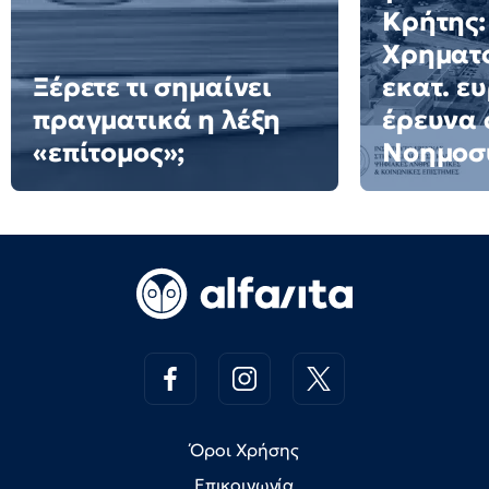
Κρήτης:
Χρηματο
Ξέρετε τι σημαίνει
εκατ. ε
πραγματικά η λέξη
έρευνα 
«επίτομος»;
Νοημοσ
Όροι Χρήσης
Επικοινωνία