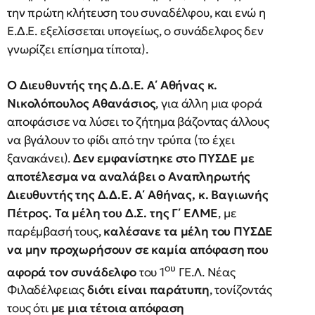
την πρώτη κλήτευση του συναδέλφου, και ενώ η
Ε.Δ.Ε. εξελίσσεται υπογείως, ο συνάδελφος δεν
γνωρίζει επίσημα τίποτα).
Ο Διευθυντής της Δ.Δ.Ε. Α΄ Αθήνας κ.
Νικολόπουλος Αθανάσιος
, για άλλη μια φορά
αποφάσισε να λύσει το ζήτημα βάζοντας άλλους
να βγάλουν το φίδι από την τρύπα (το έχει
ξανακάνει).
Δεν εμφανίστηκε στο ΠΥΣΔΕ με
αποτέλεσμα να αναλάβει ο Αναπληρωτής
Διευθυντής της Δ.Δ.Ε. Α΄ Αθήνας, κ. Βαγιωνής
Πέτρος.
Τα μέλη του Δ.Σ. της Γ΄ ΕΛΜΕ
, με
παρέμβασή τους,
καλέσανε τα μέλη του ΠΥΣΔΕ
να μην προχωρήσουν σε καμία απόφαση που
ου
αφορά τον συνάδελφο
του 1
ΓΕ.Λ. Νέας
Φιλαδέλφειας
διότι είναι παράτυπη
, τονίζοντάς
τους ότι
με μια τέτοια απόφαση