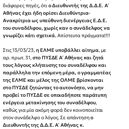
διάφορες πηγές, ότι
ο Διευθυντής της Δ.Δ.Ε. Α΄
Αθήνας έχει ήδη ορίσει Διευθύντρια-
Ανακρίτρια ως υπεύθυνη διενέργειας Ε.Δ.Ε.
του συναδέλφου, χωρίς καν ο συνάδελφος να
γνωρίζει κάτι σχετικά.
Απίστευτα πράγματα!!!!
Στις 13/03/23,
η ΕΛΜΕ υποβάλλει αίτημα
, με
αρ. πρωτ. 31,
στο ΠΥΣΔΕ Α΄ Αθήνας και ζητά
τους λόγους κλήτευσης του συναδέλφου και
παράλληλα την επόμενη μέρα, ο γραμματέας
της ΕΛΜΕ και μέλος της ΟΛΜΕ βρίσκονται
στο ΠΥΣΔΕ ζητώντας το αυτονόητο, να μην
προβεί το ΠΥΣΔΕ σε οποιαδήποτε παράτυπη
ενέργεια μετακίνησης του συναδέλφου
,
καθώς για μία ακόμη φορά δεν κοινοποιείται
στον συνάδελφο ο λόγος. Σε απάντηση
ο
Διευθυντής της Δ.Δ.Ε. Α΄ Αθήνας κ.