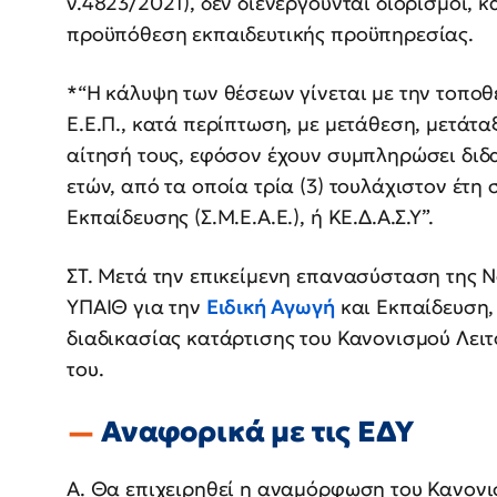
ν.4823/2021), δεν διενεργούνται διορισμοί, 
προϋπόθεση εκπαιδευτικής προϋπηρεσίας.
*“Η κάλυψη των θέσεων γίνεται με την τοποθ
Ε.Ε.Π., κατά περίπτωση, με μετάθεση, μετά
αίτησή τους, εφόσον έχουν συμπληρώσει διδα
ετών, από τα οποία τρία (3) τουλάχιστον έτη
Εκπαίδευσης (Σ.Μ.Ε.Α.Ε.), ή ΚΕ.Δ.Α.Σ.Υ”.
ΣΤ. Μετά την επικείμενη επανασύσταση της
ΥΠΑΙΘ για την
Ειδική Αγωγή
και Εκπαίδευση,
διαδικασίας κατάρτισης του Κανονισμού Λει
του.
Αναφορικά με τις ΕΔΥ
Α. Θα επιχειρηθεί η αναμόρφωση του Κανονι