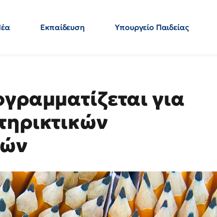
Νέα
Εκπαίδευση
Υπουργείο Παιδείας
 Εκπαιδευτικών
Μεταπτυχιακά
Πολιτική
Κόσμος
- Απαντήσεις
ογραμματίζεται για
τηρικτικών
μών