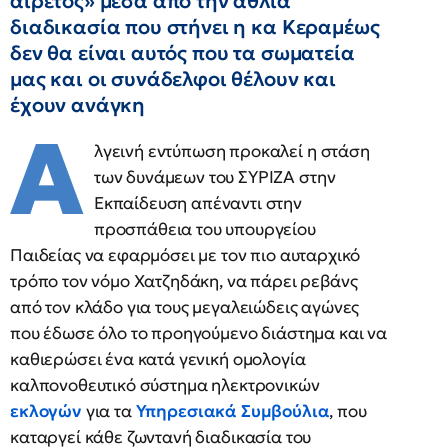
αιρετός» μέσα από την άθλια
διαδικασία που στήνει η κα Κεραμέως
δεν θα είναι αυτός που τα σωματεία
μας και οι συνάδελφοι θέλουν και
έχουν ανάγκη
Α
λγεινή εντύπωση προκαλεί η στάση
των δυνάμεων του ΣΥΡΙΖΑ στην
Εκπαίδευση απέναντι στην
προσπάθεια του υπουργείου
Παιδείας να εφαρμόσει με τον πιο αυταρχικό
τρόπο τον νόμο Χατζηδάκη, να πάρει ρεβάνς
από τον κλάδο για τους μεγαλειώδεις αγώνες
που έδωσε όλο το προηγούμενο διάστημα και να
καθιερώσει ένα κατά γενική ομολογία
καλπονοθευτικό σύστημα ηλεκτρονικών
εκλογών
για τα
Υπηρεσιακά Συμβούλια
, που
καταργεί κάθε ζωντανή διαδικασία του