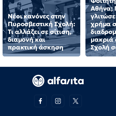
Φοιτητή
Αθήνα; 
Νέοι κανόνες στην
γλιτώσε
Πυροσβεστική Σχολή:
χρήμα σ
Τι αλλάζει σε σίτιση,
διαδρομ
διαμονή και
μακριά 
πρακτική άσκηση
Σχολή σ