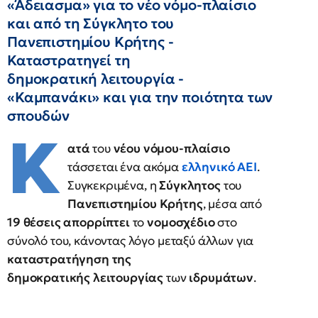
«Άδειασμα» για το νέο νόμο-πλαίσιο
και από τη Σύγκλητο του
Πανεπιστημίου Κρήτης -
Καταστρατηγεί τη
δημοκρατική λειτουργία -
«Καμπανάκι» και για την ποιότητα των
σπουδών
Κ
ατά
του
νέου νόμου-πλαίσιο
τάσσεται ένα ακόμα
ελληνικό
ΑΕΙ
.
Συγκεκριμένα, η
Σύγκλητος
του
Πανεπιστημίου Κρήτης
, μέσα από
19 θέσεις
απορρίπτει
το
νομοσχέδιο
στο
σύνολό του, κάνοντας λόγο μεταξύ άλλων για
καταστρατήγηση της
δημοκρατικής λειτουργίας
των
ιδρυμάτων
.