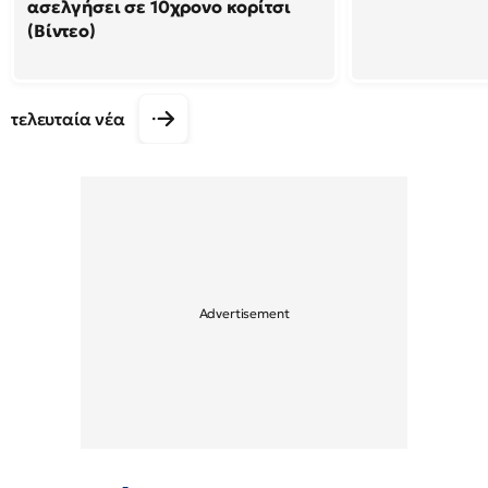
ασελγήσει σε 10χρονο κορίτσι
(Βίντεο)
τελευταία νέα