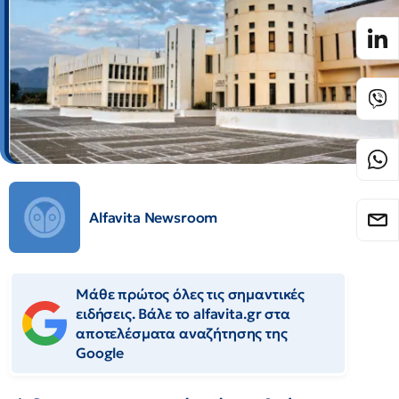
Alfavita Newsroom
Μάθε πρώτος όλες τις σημαντικές
ειδήσεις. Βάλε το alfavita.gr στα
αποτελέσματα αναζήτησης της
Google