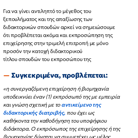
Για να γίνει αντιληπτό το μέγεθος του
ξεπουλήματος και της απαξίωσης των
διδακτορικών σπουδών αρκεί να σημειώσουμε
ότι προβλέπεται ακόμα και εκπροσώπηση της
επιχείρησης στην τριμελή επιτροπή με μόνο
προσόν την κατοχή διδακτορικού
τίτλου σπουδών του εκπροσώπου της
Συγκεκριμένα, προβλέπεται:
«η συνεργαζόμενη επιχείρηση ή βιομηχανία
υποδεικνύει έναν (1) εκπρόσωπό της με εμπειρία
και γνώση σχετική με το
αντικείμενο της
διδακτορικής διατριβής,
που έχει ως
καθήκοντα την καθοδήγηση του υποψήφιου
διδάκτορα. Ο εκπρόσωπος της επιχείρησης ή της
βιομηχανίας δύναται να συμμετέχει ως μέλος