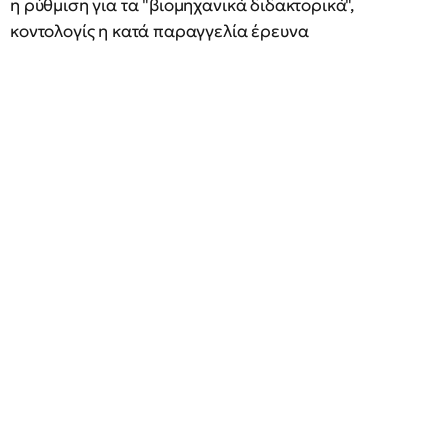
η ρύθμιση για τα "βιομηχανικά διδακτορικά",
κοντολογίς η κατά παραγγελία έρευνα