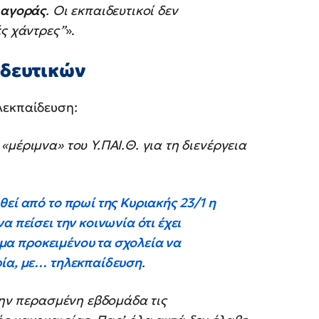
 αγοράς
. Οι εκπαιδευτικοί δεν
ές χάντρες”
».
ιδευτικών
λεκπαίδευση:
μέριμνα» του Υ.ΠΑΙ.Θ. για τη διενέργεια
εί από το πρωί της Κυριακής 23/1 η
 πείσει την κοινωνία ότι έχει
οιμα προκειμένου τα σχολεία να
ρία, με… τηλεκπαίδευση
.
την περασμένη εβδομάδα τις