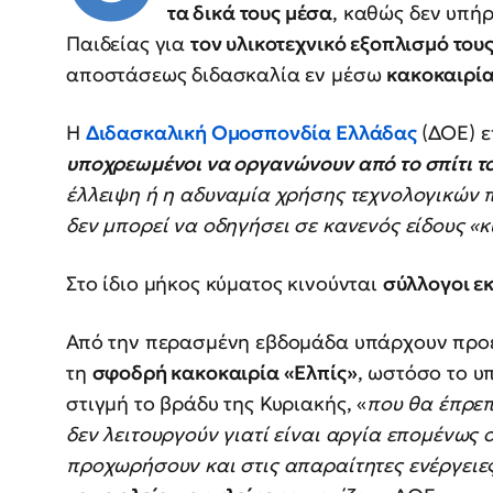
τα δικά τους μέσα
, καθώς δεν υπή
Παιδείας για
τον υλικοτεχνικό εξοπλισμό του
αποστάσεως διδασκαλία εν μέσω
κακοκαιρί
Η
Διδασκαλική Ομοσπονδία Ελλάδας
(ΔΟΕ) ε
υποχρεωμένοι να οργανώνουν από το σπίτι του
έλλειψη ή η αδυναμία χρήσης τεχνολογικών
δεν μπορεί να οδηγήσει σε κανενός είδους «
Στο ίδιο μήκος κύματος κινούνται
σύλλογοι ε
Από την περασμένη εβδομάδα υπάρχουν προε
τη
σφοδρή κακοκαιρία «Ελπίς»
, ωστόσο το υ
στιγμή το βράδυ της Κυριακής, «
που θα έπρεπ
δεν λειτουργούν γιατί είναι αργία επομένως 
προχωρήσουν και στις απαραίτητες ενέργειε