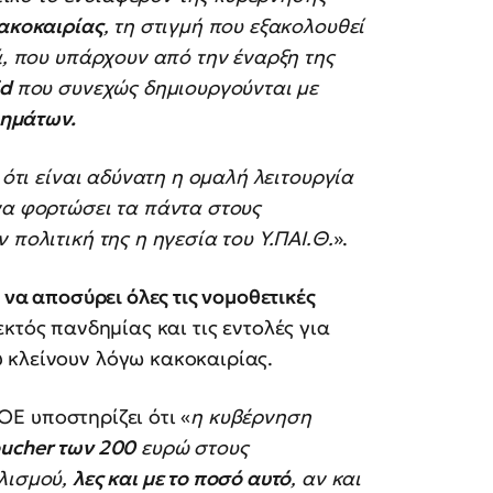
κακοκαιρίας
, τη στιγμή που εξακολουθεί
ά, που υπάρχουν από την έναρξη της
id
που συνεχώς δημιουργούνται με
ημάτων.
 ότι είναι αδύνατη η ομαλή λειτουργία
να φορτώσει τα πάντα στους
 πολιτική της η ηγεσία του Υ.ΠΑΙ.Θ.
».
.
να αποσύρει όλες τις νομοθετικές
εκτός πανδημίας και τις εντολές για
 κλείνουν λόγω κακοκαιρίας.
ΔΟΕ υποστηρίζει ότι «
η κυβέρνηση
oucher των 200
ευρώ στους
πλισμού,
λες και με το ποσό αυτό
, αν και