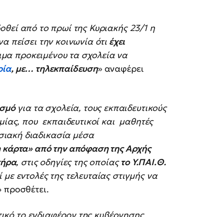
δοθεί από το πρωί της Κυριακής 23/1 η
α πείσει την κοινωνία ότι
έχει
οιμα προκειμένου τα σχολεία να
ρία
, με… τηλεκπαίδευση
» αναφέρει
ισμό
για τα σχολεία, τους εκπαιδευτικούς
ημίας, που εκπαιδευτικοί και μαθητές
ιακή διαδικασία μέσα
η κάρτα» από την απόφαση της Αρχής
τήρα
, στις οδηγίες της οποίας
το Υ.ΠΑΙ.Θ.
ί με εντολές της τελευταίας στιγμής να
» προσθέτει.
τικό το ενδιαφέρον της κυβέρνησης