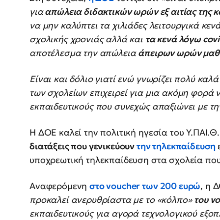
για
απώλεια διδακτικών ωρών εξ αιτίας της 
να μην καλύπτει τα χιλιάδες λειτουργικά κεν
σχολικής χρονιάς αλλά και
τα κενά λόγω cov
αποτέλεσμα την απώλεια
άπειρων ωρών μαθ
Είναι και δόλιο γιατί ενώ γνωρίζει πολύ καλά
των σχολείων επιχειρεί για μια ακόμη φορά 
εκπαιδευτικούς που συνεχώς απαξιώνει με την
Η ΔΟΕ καλεί την πολιτική ηγεσία του Υ.ΠΑΙ.Θ
διατάξεις που γενικεύουν
την τηλεκπαίδευση
υποχρεωτική τηλεκπαίδευση στα σχολεία που
Αναφερόμενη
στο voucher των 200 ευρώ
, η 
προκαλεί ανερυθρίαστα με το «κόλπο»
του v
εκπαιδευτικούς για αγορά τεχνολογικού εξο