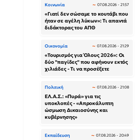
Κοινωνία
07.08.2026 - 21:57
«Γιατί δεν σώσαμε το κουτάβι που
ήταν σε αγέλη λύκων»: Τι απαντά
διδάκτορας του ΑΠΘ
Οικονομία
07.08.2026 - 21:29
«Τουρισμός για Όλους 2026»: Οι
δύο "παγίδες" που αφήνουν εκτός
χιλιάδες - Τι να προσέξετε
Πολιτική
07.08.2026 - 21:08
ΕΛ.Α.Σ.: «Πυρά» για τις
υποκλοπές - «Απροκάλυπτη
ώσμωση Δικαιοσύνης και
κυβέρνησης»
Εκπαίδευση
07.08.2026 - 20:49