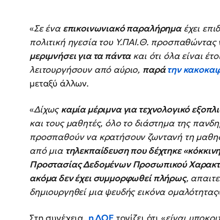
«
Σε ένα
επικοινωνιακό παραλήρημα
έχει επι
πολιτική ηγεσία του Υ.ΠΑΙ.Θ. προσπαθώντας ν
μεριμνήσει για τα πάντα
και ότι όλα είναι έτ
λειτουργήσουν από αύριο,
παρά
την κακοκαι
μεταξύ άλλων.
«
Δίχως
καμία μέριμνα για τεχνολογικό εξοπλ
και τους μαθητές, όλο το διάστημα της πανδ
προσπαθούν να κρατήσουν ζωντανή τη μαθησ
από μια
τηλεκπαίδευση που δέχτηκε «κόκκιν
Προστασίας Δεδομένων Προσωπικού Χαρακ
ακόμα δεν έχει συμμορφωθεί πλήρως
, απαιτε
δημιουργηθεί μια ψευδής εικόνα ομαλότητας
Στη συνέχεια,
η ΔΟΕ
τονίζει ότι «
είναι υποκρι