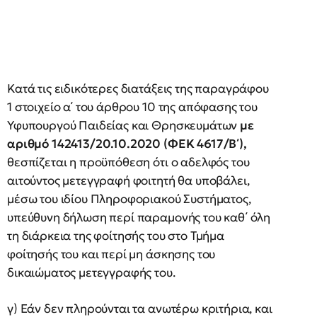
Κατά τις ειδικότερες διατάξεις της παραγράφου
1 στοιχείο α΄ του άρθρου 10 της απόφασης του
Υφυπουργού Παιδείας και Θρησκευμάτων
με
αριθμό 142413/20.10.2020 (ΦΕΚ 4617/Β΄),
θεσπίζεται η προϋπόθεση ότι ο αδελφός του
αιτούντος μετεγγραφή φοιτητή θα υποβάλει,
μέσω του ιδίου Πληροφοριακού Συστήματος,
υπεύθυνη δήλωση περί παραμονής του καθ΄ όλη
τη διάρκεια της φοίτησής του στο Τμήμα
φοίτησής του και περί μη άσκησης του
δικαιώματος μετεγγραφής του.
γ) Εάν δεν πληρούνται τα ανωτέρω κριτήρια, και