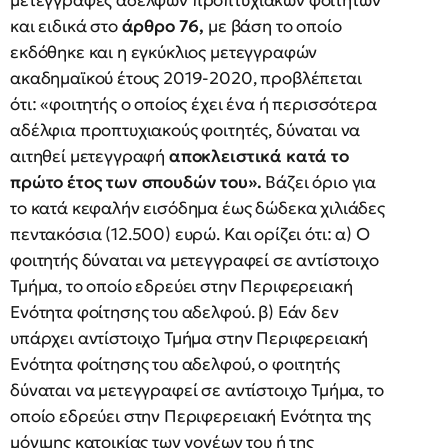
μετεγγραφές αδελφών προπτυχιακών φοιτητών
και ειδικά στο
άρθρο 76,
με βάση το οποίο
εκδόθηκε και η εγκύκλιος μετεγγραφών
ακαδημαϊκού έτους 2019-2020, προβλέπεται
ότι: «φοιτητής ο οποίος έχει ένα ή περισσότερα
αδέλφια προπτυχιακούς φοιτητές, δύναται να
αιτηθεί μετεγγραφή
αποκλειστικά κατά το
πρώτο έτος των σπουδών του».
Βάζει όριο για
το κατά κεφαλήν εισόδημα έως δώδεκα χιλιάδες
πεντακόσια (12.500) ευρώ. Και ορίζει ότι: α) Ο
φοιτητής δύναται να μετεγγραφεί σε αντίστοιχο
Τμήμα, το οποίο εδρεύει στην Περιφερειακή
Ενότητα φοίτησης του αδελφού. β) Εάν δεν
υπάρχει αντίστοιχο Τμήμα στην Περιφερειακή
Ενότητα φοίτησης του αδελφού, ο φοιτητής
δύναται να μετεγγραφεί σε αντίστοιχο Τμήμα, το
οποίο εδρεύει στην Περιφερειακή Ενότητα της
μόνιμης κατοικίας των γονέων του ή της