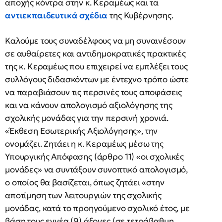
αποχής κόντρα στην κ. Κεραμέως και τα
αντιεκπαιδευτικά σχέδια
της Κυβέρνησης.
Καλούμε τους συναδέλφους να μη συναινέσουν
σε αυθαίρετες και αντιδημοκρατικές πρακτικές
της κ. Κεραμέως που επιχειρεί να εμπλέξει τους
συλλόγους διδασκόντων με έντεχνο τρόπο ώστε
να παραβιάσουν τις περσινές τους αποφάσεις
και να κάνουν απολογισμό αξιολόγησης της
σχολικής μονάδας για την περσινή χρονιά.
«Έκθεση Εσωτερικής Αξιολόγησης», την
ονομάζει. Ζητάει η κ. Κεραμέως μέσω της
Υπουργικής Απόφασης (άρθρο 11) «οι σχολικές
μονάδες» να συντάξουν συνοπτικό απολογισμό,
ο οποίος θα βασίζεται, όπως ζητάει «στην
αποτίμηση των λειτουργιών της σχολικής
μονάδας, κατά το προηγούμενο σχολικό έτος, με
βάση τους εννέα (9) άξονες (σε τετράβαθμη