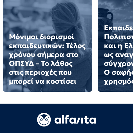
Εκπαιδε
Μόνιμοι διορισμοί
Πολιτισ
εκπαιδευτικών: Τέλος
και η Ε
χρόνου σήμερα στο
ως αναγ
ΟΠΣΥΔ – Το λάθος
σύγχρον
στις περιοχές που
Ο σαφής
μπορεί να κοστίσει
χρησμό